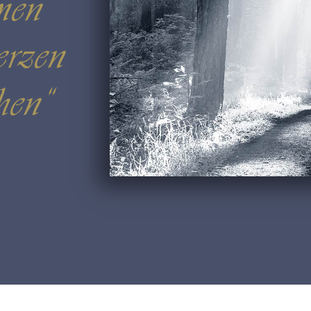
men
erzen
hen“