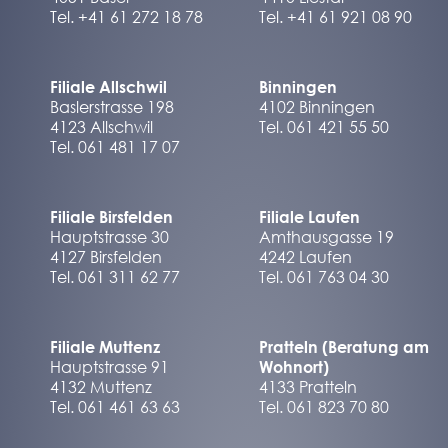
Tel. +41 61 272 18 78
Tel. +41 61 921 08 90
Filiale Allschwil
Binningen
Baslerstrasse 198
4102 Binningen
4123 Allschwil
Tel. 061 421 55 50
Tel. 061 481 17 07
Filiale Birsfelden
Filiale Laufen
Hauptstrasse 30
Amthausgasse 19
4127 Birsfelden
4242 Laufen
Tel. 061 311 62 77
Tel. 061 763 04 30
Filiale Muttenz
Pratteln (Beratung am
Hauptstrasse 91
Wohnort)
4132 Muttenz
4133 Pratteln
Tel. 061 461 63 63
Tel. 061 823 70 80