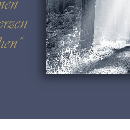
men
erzen
hen“