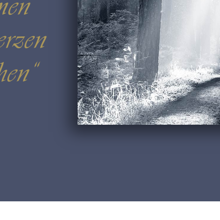
men
erzen
hen“