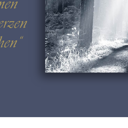
men
erzen
hen“