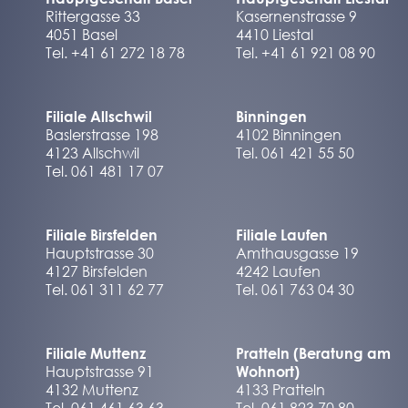
Rittergasse 33
Kasernenstrasse 9
4051 Basel
4410 Liestal
Tel. +41 61 272 18 78
Tel. +41 61 921 08 90
Filiale Allschwil
Binningen
Baslerstrasse 198
4102 Binningen
4123 Allschwil
Tel. 061 421 55 50
Tel. 061 481 17 07
Filiale Birsfelden
Filiale Laufen
Hauptstrasse 30
Amthausgasse 19
4127 Birsfelden
4242 Laufen
Tel. 061 311 62 77
Tel. 061 763 04 30
Filiale Muttenz
Pratteln (Beratung am
Hauptstrasse 91
Wohnort)
4132 Muttenz
4133 Pratteln
Tel. 061 461 63 63
Tel. 061 823 70 80