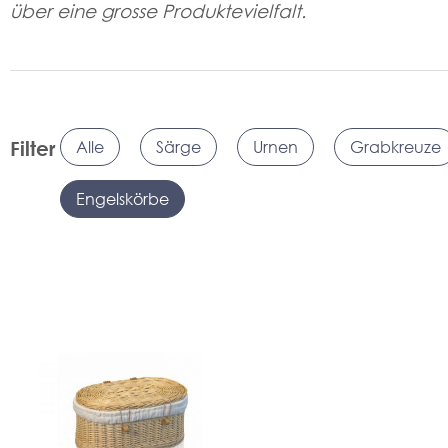
über eine grosse Produktevielfalt.
Filter
Alle
Särge
Urnen
Grabkreuze
Engelskörbe